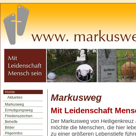
Home
Markusweg
Aktuelles
Markusweg
Mit Leidenschaft Mens
Ermutigungsweg
Friedenszeichen
Der Markusweg von Heiligenkreuz 
Behelfe
möchte die Menschen, die hier leb
Bilder
zu einer größeren Lebenstiefe führ
Pilgerinfos