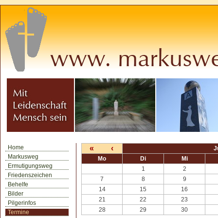
Home
«
‹
J
Markusweg
Mo
Di
Mi
Ermutigungsweg
1
2
Friedenszeichen
7
8
9
Behelfe
14
15
16
Bilder
21
22
23
Pilgerinfos
28
29
30
Termine